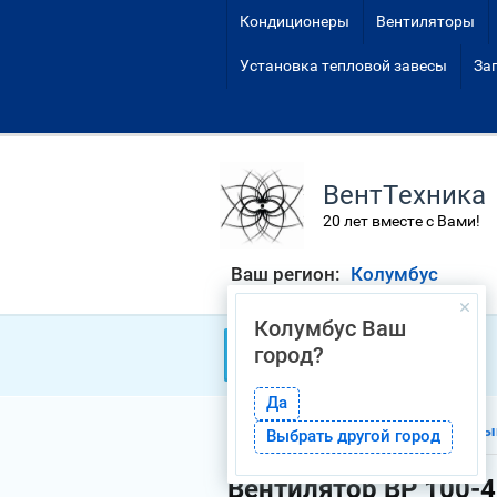
Кондиционеры
Вентиляторы
Установка тепловой завесы
За
ВентТехника
20 лет вместе с Вами!
Ваш регион:
Колумбус
Колумбус
Ваш
город?
Каталог товаров
Да
Главная
Вентиляторы пром
Выбрать другой город
Вентилятор ВР 100-4